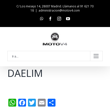
Skip
C/ Los mesejo 14, 28007 Madrid. Llámanos al 91 621 70
to
18
|
administracion@motov4.com
content
whatsapp
facebook
instagram
youtube
Ir a...
DAELIM
WhatsApp
Facebook
Twitter
Email
Compartir