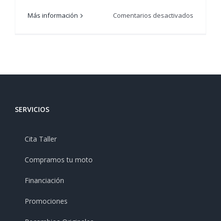
en
Más información
Comentarios desactivados
PROMOC
SUPER
SOCO
50
cc
SERVICIOS
Cita Taller
Compramos tu moto
Financiación
Promociones