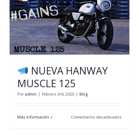
NUEVA HANWAY
MUSCLE 125
Por
admin
|
febrero 3rd, 2020
|
Blog
en
Más información
Comentarios desactivados
NUEVA
HANWAY