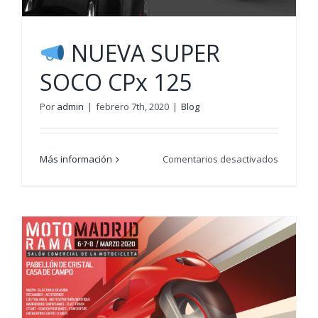
NUEVA SUPER
SOCO CPx 125
Por
admin
|
febrero 7th, 2020
|
Blog
en
Más información
Comentarios desactivados
NUEVA
SUPER
SOCO
CPx
125